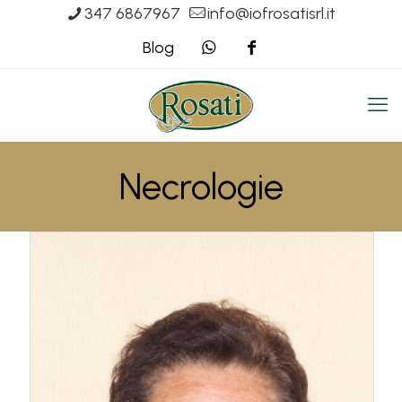
347 6867967
info@iofrosatisrl.it
Blog
Necrologie