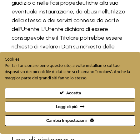
giudizio o nelle fasi propedeutiche alla sua
eventuale instaurazione, da abusi nell’utilizzo
della stessa o dei servizi connessi da parte
dell’Utente. L’Utente dichiara di essere
consapevole che il Titolare potrebbe essere
richiesto di rivelare i Dati su richiesta delle
pubbliche autorità.
Cookies
Per far funzionare bene questo sito, a volte installiamo sul tuo
Informative specifiche
dispositivo dei piccoli file di dati che si chiamano "cookies". Anche la
maggior parte dei grandi siti fanno lo stesso.
Su richiesta dell’Utente, in aggiunta alle
informazioni contenute in questa privacy
Accetta
policy, questa Applicazione potrebbe fornire
Leggi di più
all’Utente delle informative aggiuntive e
contestuali riguardanti servizi specifici, o la
Cambia Impostazioni
raccolta ed il trattamento di Dati Personali.