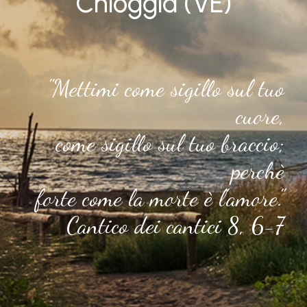
Chioggia (VE)
"Mettimi come sigillo sul tuo
cuore,
come sigillo sul tuo braccio;
perchè
forte come la morte è l'amore."
Cantico dei cantici 8, 6-7