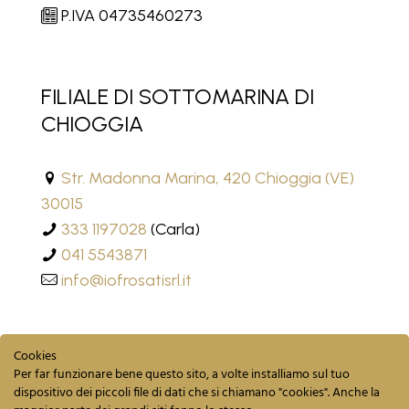
P.IVA 04735460273
FILIALE DI SOTTOMARINA DI
CHIOGGIA
Str. Madonna Marina, 420 Chioggia (VE)
30015
333 1197028
(Carla)
041 5543871
info@iofrosatisrl.it
Cookies
Per far funzionare bene questo sito, a volte installiamo sul tuo
dispositivo dei piccoli file di dati che si chiamano "cookies". Anche la