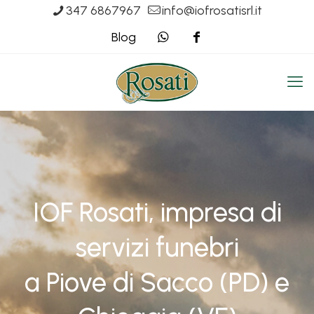
347 6867967
info@iofrosatisrl.it
Blog
IOF Rosati, impresa di
servizi funebri
a Piove di Sacco (PD) e