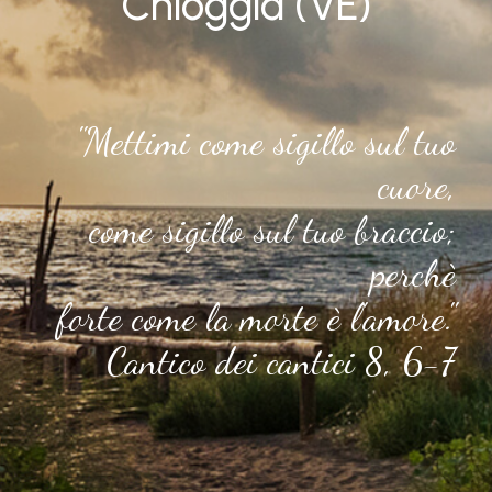
Chioggia (VE)
"Mettimi come sigillo sul tuo
cuore,
come sigillo sul tuo braccio;
perchè
forte come la morte è l'amore."
Cantico dei cantici 8, 6-7