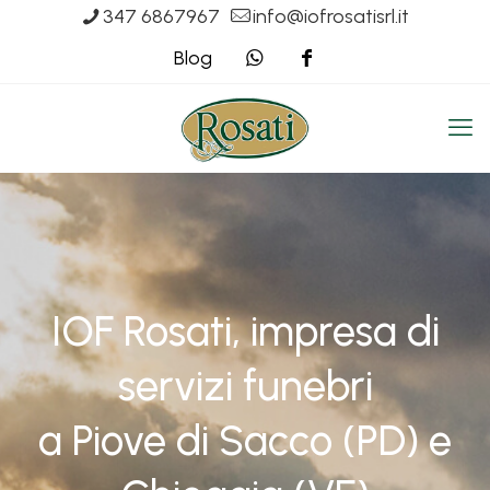
347 6867967
info@iofrosatisrl.it
Blog
IOF Rosati, impresa di
servizi funebri
a Piove di Sacco (PD) e