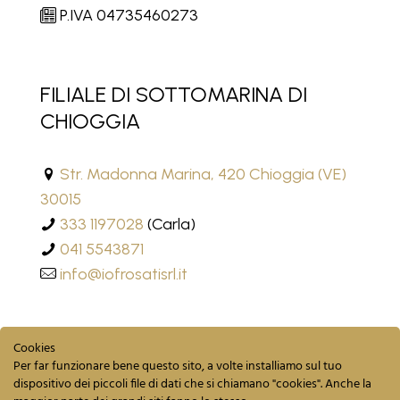
P.IVA 04735460273
FILIALE DI SOTTOMARINA DI
CHIOGGIA
Str. Madonna Marina, 420 Chioggia (VE)
30015
333 1197028
(Carla)
041 5543871
info@iofrosatisrl.it
Cookies
Per far funzionare bene questo sito, a volte installiamo sul tuo
dispositivo dei piccoli file di dati che si chiamano "cookies". Anche la