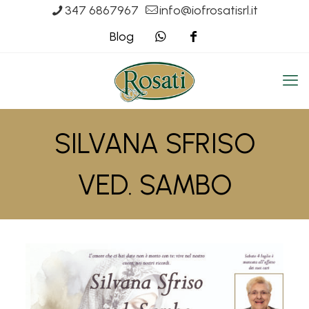
347 6867967
info@iofrosatisrl.it
Blog
SILVANA SFRISO
VED. SAMBO