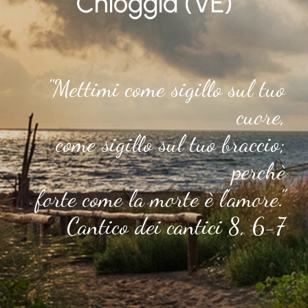
Chioggia (VE)
"Mettimi come sigillo sul tuo
cuore,
come sigillo sul tuo braccio;
perchè
forte come la morte è l'amore."
Cantico dei cantici 8, 6-7