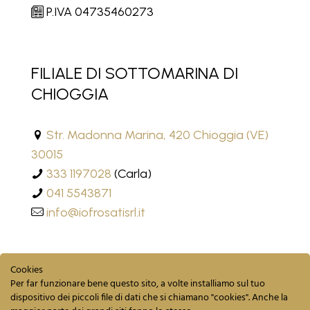
P.IVA 04735460273
FILIALE DI SOTTOMARINA DI
CHIOGGIA
Str. Madonna Marina, 420 Chioggia (VE)
30015
333 1197028
(Carla)
041 5543871
info@iofrosatisrl.it
Cookies
Per far funzionare bene questo sito, a volte installiamo sul tuo
dispositivo dei piccoli file di dati che si chiamano "cookies". Anche la