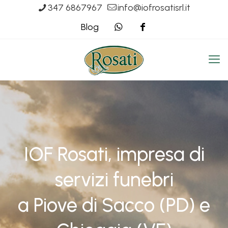
347 6867967
info@iofrosatisrl.it
Blog
IOF Rosati, impresa di
servizi funebri
a Piove di Sacco (PD) e