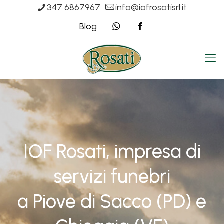
347 6867967
info@iofrosatisrl.it
Blog
IOF Rosati, impresa di
servizi funebri
a Piove di Sacco (PD) e