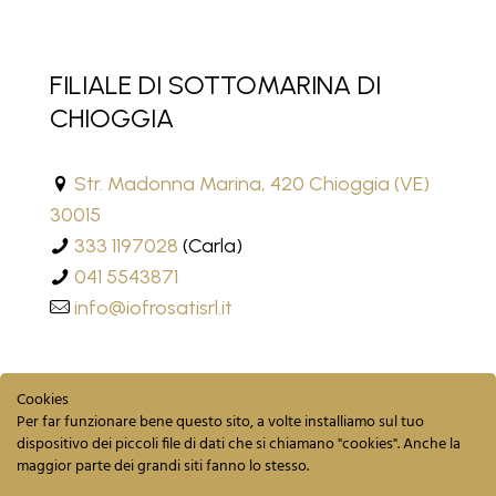
FILIALE DI SOTTOMARINA DI
CHIOGGIA
Str. Madonna Marina, 420 Chioggia (VE)
30015
333 1197028
(Carla)
041 5543871
info@iofrosatisrl.it
Cookies
Per far funzionare bene questo sito, a volte installiamo sul tuo
dispositivo dei piccoli file di dati che si chiamano "cookies". Anche la
maggior parte dei grandi siti fanno lo stesso.