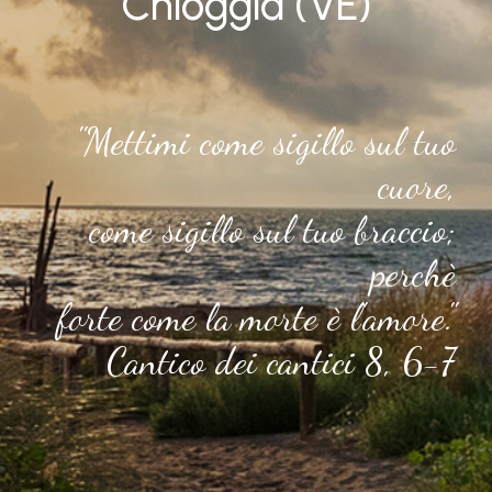
Chioggia (VE)
"Mettimi come sigillo sul tuo
cuore,
come sigillo sul tuo braccio;
perchè
forte come la morte è l'amore."
Cantico dei cantici 8, 6-7