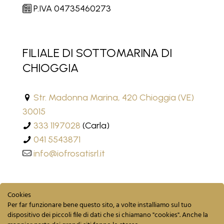
P.IVA 04735460273
FILIALE DI SOTTOMARINA DI
CHIOGGIA
Str. Madonna Marina, 420 Chioggia (VE)
30015
333 1197028
(Carla)
041 5543871
info@iofrosatisrl.it
Cookies
Per far funzionare bene questo sito, a volte installiamo sul tuo
dispositivo dei piccoli file di dati che si chiamano "cookies". Anche la