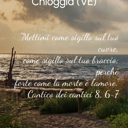
Chioggia (VE)
"Mettimi come sigillo sul tuo
cuore,
come sigillo sul tuo braccio;
perchè
forte come la morte è l'amore."
Cantico dei cantici 8, 6-7