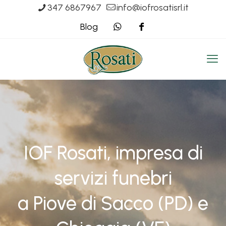
347 6867967
info@iofrosatisrl.it
Blog
IOF Rosati, impresa di
servizi funebri
a Piove di Sacco (PD) e