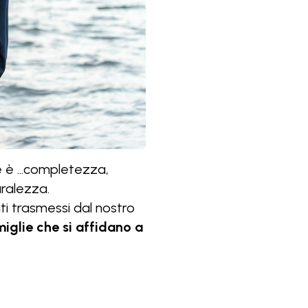
 è ...completezza,
uralezza.
ati trasmessi dal nostro
glie che si affidano a
Luglio 31, 2026
MASSIMO PENZO