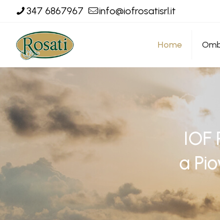
347 6867967
info@iofrosatisrl.it
Home
Ombr
IOF 
a Pio