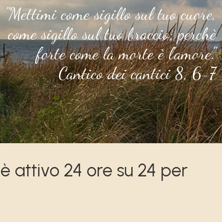
"Mettimi come sigillo sul tuo cuore,
come sigillo sul tuo braccio; perchè
forte come la morte è l'amore."
Cantico dei cantici 8, 6-7
 è attivo 24 ore su 24 per