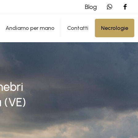
Blog
Andiamo per mano
Contatti
Necrologie
nebri
a (VE)