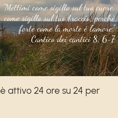
"Mettimi come sigillo sul tuo cuore,
come sigillo sul tuo braccio; perchè
forte come la morte è l'amore."
Cantico dei cantici 8, 6-7
 è attivo 24 ore su 24 per