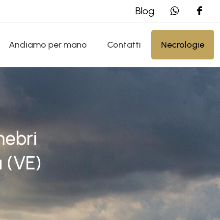
Blog
Andiamo per mano
Contatti
Necrologie
nebri
a (VE)