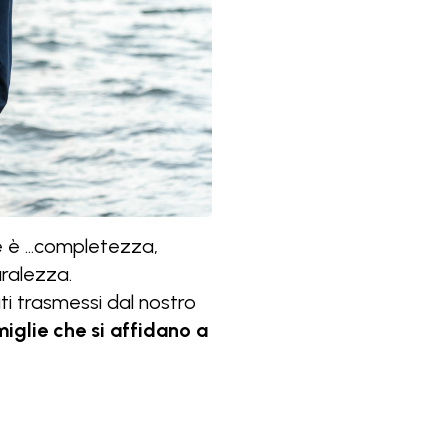
 è ...completezza,
uralezza.
ati trasmessi dal nostro
glie che si affidano a
Agosto 1, 2026
GIULIA IDA BRUSON VED.