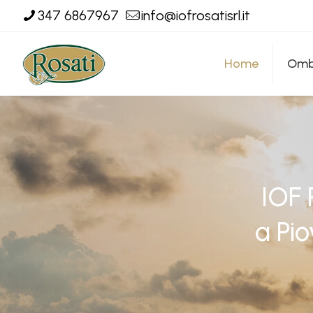
347 6867967
info@iofrosatisrl.it
Home
Ombr
IOF 
a Pio